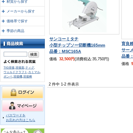
材質から探す
メーカーから探す
価格帯で探す
季節の商品
サンコーミタチ
育良
小型チップソー切断機165mm
サー
品番：MSC165A
品番：I
価格
32,500円
(消費税込:35,750円)
価格
TIG溶接
,
溶接面
,
ティグ
,
ウェルドクラフト
,
カミマル
,
ボンベ
,
溶接機
,
溶接棒
2 件中 1-2 件表示
パスワードを
お忘れの方はこちら