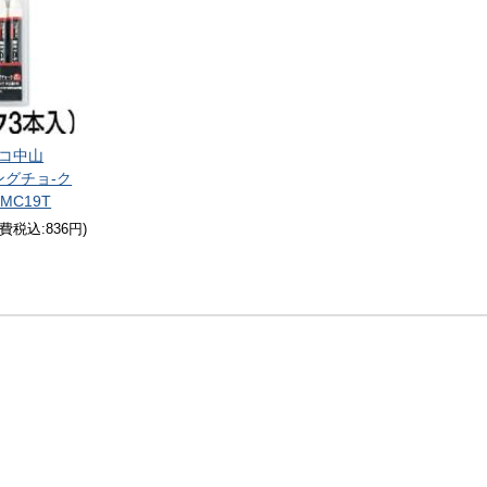
コ中山
ングチョ-ク
MC19T
消費税込:836円)