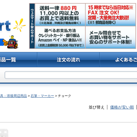
具：溶接周辺用品
>
石筆・マーカー
> チョーク
並び替え
価格が安い順