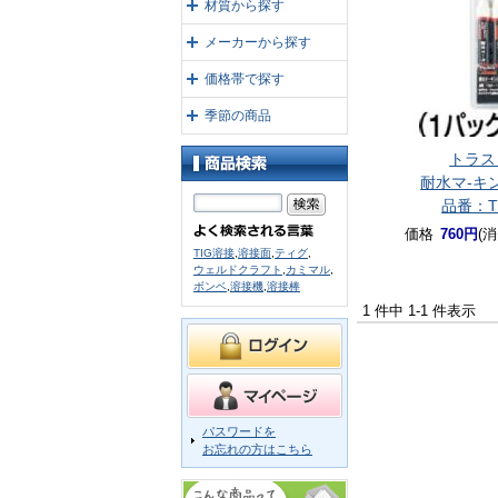
材質から探す
メーカーから探す
価格帯で探す
季節の商品
トラス
耐水マ-キ
品番：T
価格
760円
(
TIG溶接
,
溶接面
,
ティグ
,
ウェルドクラフト
,
カミマル
,
ボンベ
,
溶接機
,
溶接棒
1 件中 1-1 件表示
パスワードを
お忘れの方はこちら