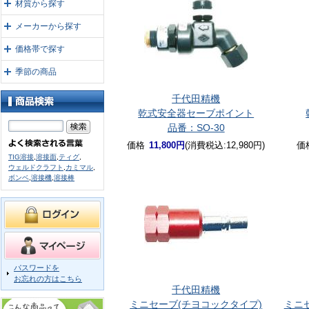
材質から探す
メーカーから探す
価格帯で探す
季節の商品
千代田精機
乾式安全器セーブポイント
品番：SO-30
価格
11,800円
(消費税込:12,980円)
価
TIG溶接
,
溶接面
,
ティグ
,
ウェルドクラフト
,
カミマル
,
ボンベ
,
溶接機
,
溶接棒
パスワードを
お忘れの方はこちら
千代田精機
ミニセーブ(チヨコックタイプ)
ミニ