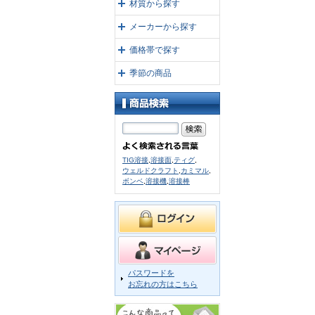
材質から探す
メーカーから探す
価格帯で探す
季節の商品
TIG溶接
,
溶接面
,
ティグ
,
ウェルドクラフト
,
カミマル
,
ボンベ
,
溶接機
,
溶接棒
パスワードを
お忘れの方はこちら