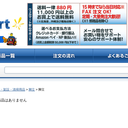
・架設・清掃用品
>
脚立
> 脚立
商品はありません