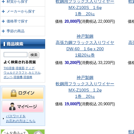
軟鋼用フラックス入りワイヤー
軟
材質から探す
MX-Z100S 1.6φ
メーカーから探す
1巻 20㎏
価格帯で探す
価格
20,000円
(消費税込:22,000円)
価
季節の商品
神戸製鋼
高張力鋼フラックス入りワイヤ
高
DW-60 1.6φｘ200
1箱20㎏巻
価格
30,200円
(消費税込:33,220円)
価
TIG溶接
,
溶接面
,
ティグ
,
ウェルドクラフト
,
カミマル
,
神戸製鋼
ボンベ
,
溶接機
,
溶接棒
軟鋼用フラックス入りワイヤー
MX-Z100S 1.2φ
1巻 20㎏
価格
19,000円
(消費税込:20,900円)
パスワードを
お忘れの方はこちら
軟