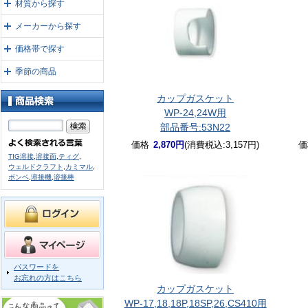
材質から探す
メーカーから探す
価格帯で探す
季節の商品
カップガスケット
WP-24,24W用
部品番号:53N22
価格
2,870円
(消費税込:3,157円)
価
TIG溶接
,
溶接面
,
ティグ
,
ウェルドクラフト
,
カミマル
,
ボンベ
,
溶接機
,
溶接棒
パスワードを
お忘れの方はこちら
カップガスケット
WP-17,18,18P,18SP,26,CS410用