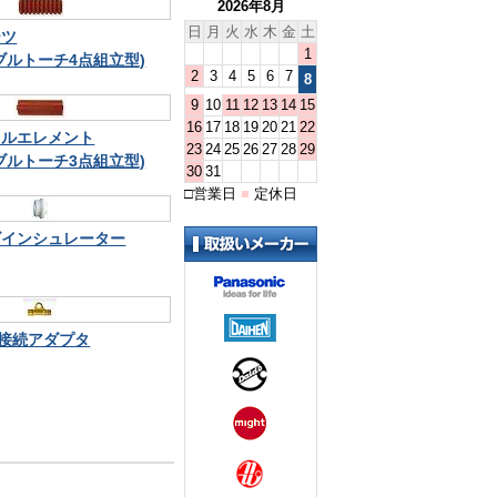
2026年8月
日
月
火
水
木
金
土
ーツ
1
ブルトーチ4点組立型)
2
3
4
5
6
7
8
9
10
11
12
13
14
15
16
17
18
19
20
21
22
イルエレメント
23
24
25
26
27
28
29
ブルトーチ3点組立型)
30
31
□
営業日
■
定休日
ズインシュレーター
チ接続アダプタ