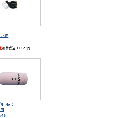
225用
円
(消費税込:11,627円)
 No.5
8用
N49