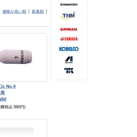
価格が高い順
新着順
 No.4
8用
N50
消費税込:880円)