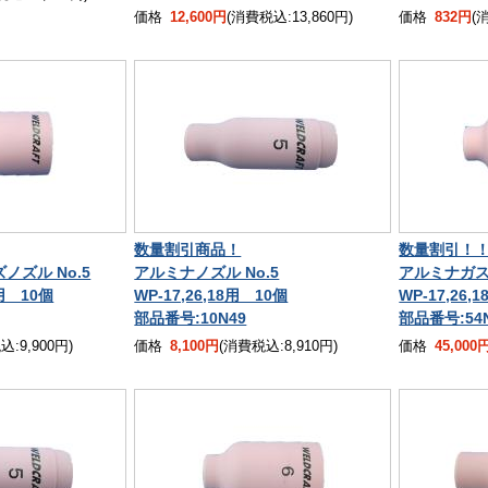
価格
12,600円
(消費税込:13,860円)
価格
832円
(
数量割引商品！
数量割引！
ズル No.5
アルミナノズル No.5
アルミナガス
0用 10個
WP-17,26,18用 10個
WP-17,26,
部品番号:10N49
部品番号:54
:9,900円)
価格
8,100円
(消費税込:8,910円)
価格
45,000