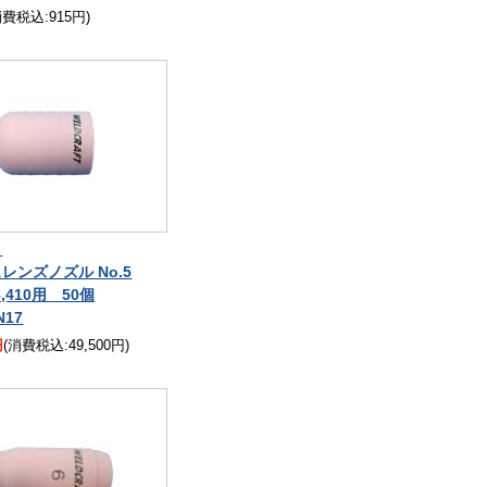
消費税込:915円)
！
レンズノズル No.5
18,410用 50個
N17
円
(消費税込:49,500円)