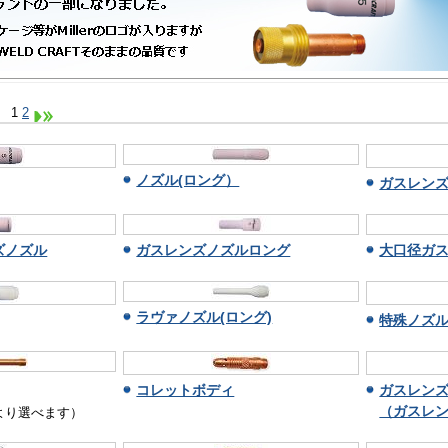
示
1
2
ノズル(ロング）
ガスレン
ズノズル
ガスレンズノズルロング
大口径ガ
ラヴァノズル(ロング)
特殊ノズ
コレットボディ
ガスレン
（ガスレ
より選べます）