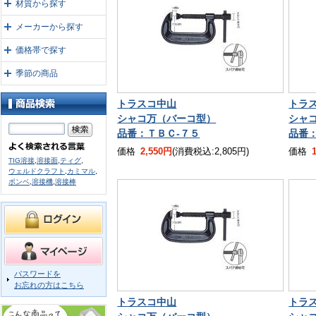
材質から探す
メーカーから探す
価格帯で探す
季節の商品
トラスコ中山
トラ
シャコ万（バーコ型）
シャ
品番：ＴＢＣ-７５
品番
価格
2,550円
(消費税込:2,805円)
価格
TIG溶接
,
溶接面
,
ティグ
,
ウェルドクラフト
,
カミマル
,
ボンベ
,
溶接機
,
溶接棒
パスワードを
お忘れの方はこちら
トラスコ中山
トラ